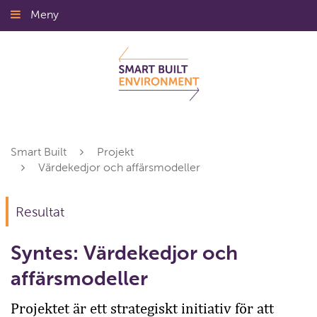
Gå
Meny
Stäng
till
innehållet
Smart Built
Projekt
Värdekedjor och affärsmodeller
Resultat
Syntes: Värdekedjor och
affärsmodeller
Projektet är ett strategiskt initiativ för att