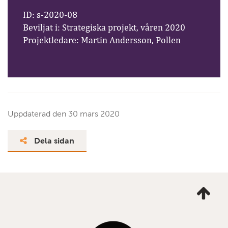
ID: s-2020-08
Beviljat i: Strategiska projekt, våren 2020
Projektledare: Martin Andersson, Pollen
Uppdaterad den
30 mars 2020
Dela sidan
Ta
mig
till
topp